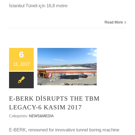
İstanbul Tüneli için 16,8 metre
Read More
6
11, 2017
E-BERK DİSRUPTS THE TBM LEGACY-6 KASIM 2017
E-BERK DİSRUPTS THE TBM
LEGACY-6 KASIM 2017
Categories:
NEWS&MEDIA
E-BERK, renowned for innovative tunnel boring machine