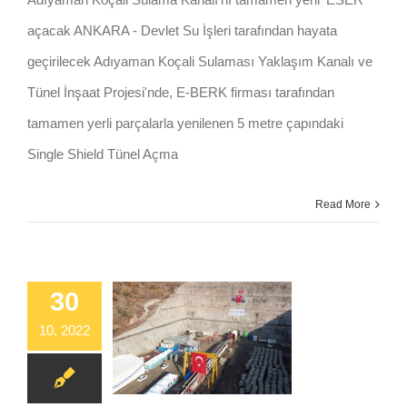
açacak ANKARA - Devlet Su İşleri tarafından hayata
geçirilecek Adıyaman Koçali Sulaması Yaklaşım Kanalı ve
Tünel İnşaat Projesi'nde, E-BERK firması tarafından
tamamen yerli parçalarla yenilenen 5 metre çapındaki
Single Shield Tünel Açma
Read More
30
10, 2022
30 KAS KOÇALİ SULAMA YAKLAŞIM KANALI VE TÜNEL İNŞAAT PROJESİ´NİN TEMELİ ATILDI