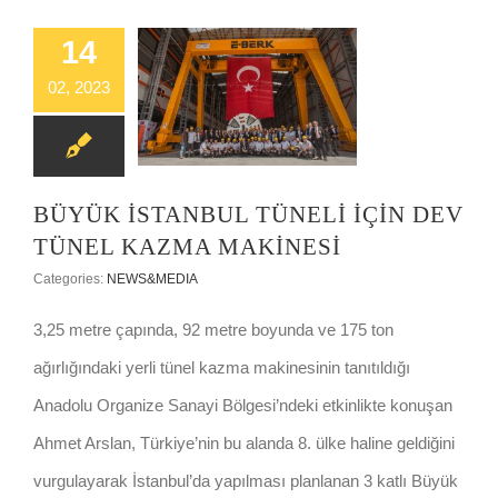
14
02, 2023
BÜYÜK İSTANBUL TÜNELİ İÇİN DEV TÜNEL KAZMA MAKİNESİ
BÜYÜK İSTANBUL TÜNELİ İÇİN DEV
TÜNEL KAZMA MAKİNESİ
Categories:
NEWS&MEDIA
3,25 metre çapında, 92 metre boyunda ve 175 ton
ağırlığındaki yerli tünel kazma makinesinin tanıtıldığı
Anadolu Organize Sanayi Bölgesi’ndeki etkinlikte konuşan
Ahmet Arslan, Türkiye’nin bu alanda 8. ülke haline geldiğini
vurgulayarak İstanbul’da yapılması planlanan 3 katlı Büyük