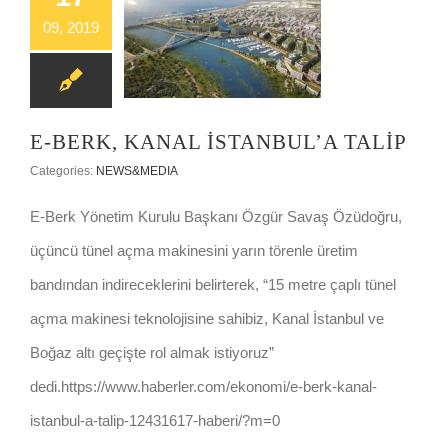
09, 2019
E-BERK, KANAL İSTANBUL’A TALİP
E-BERK, KANAL İSTANBUL’A TALİP
Categories:
NEWS&MEDIA
E-Berk Yönetim Kurulu Başkanı Özgür Savaş Özüdoğru,
üçüncü tünel açma makinesini yarın törenle üretim
bandından indireceklerini belirterek, “15 metre çaplı tünel
açma makinesi teknolojisine sahibiz, Kanal İstanbul ve
Boğaz altı geçişte rol almak istiyoruz”
dedi.https://www.haberler.com/ekonomi/e-berk-kanal-
istanbul-a-talip-12431617-haberi/?m=0