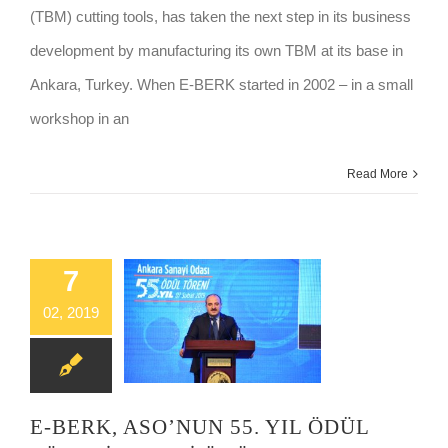
(TBM) cutting tools, has taken the next step in its business
development by manufacturing its own TBM at its base in
Ankara, Turkey. When E-BERK started in 2002 – in a small
workshop in an
Read More
7
02, 2019
E-BERK, ASO’NUN 55. YIL ÖDÜL TÖRENİNDE IKİ ÖDÜL ALDI-7 ŞUB 2019
E-BERK, ASO’NUN 55. YIL ÖDÜL