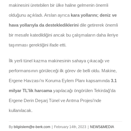
makinesini üretebilen bir ülke haline gelmenin önemli
olduğunu açıkladı. Arslan ayrıca
kara yollarını; deniz ve
hava yollarıyla da desteklediklerini
dile getirerek önemli
bir mesafe katedildiğini ancak bu çalışmaların daha ileriye
taşınması gerektiğini ifade etti.
İlk yerli tünel kazma makinesinin sahaya çıkacağı ve
performansının görüleceği ilk görev de belli oldu. Makine,
Ergene Havzası’nı Koruma Eylem Planı kapsamında
3.1
milyar TL’lik harcama
yapılacağı öngörülen Tekirdağ’da
Ergene Derin Deşarj Tünel ve Arıtma Projesi’nde
kullanılacak.
By
bilgiislem@e-berk.com
|
February 14th, 2023
|
NEWS&MEDIA