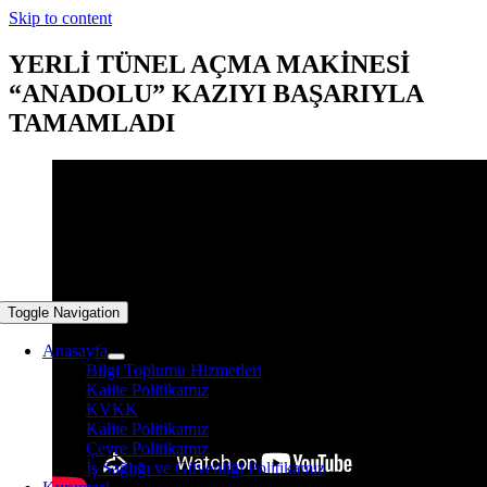
Skip to content
YERLİ TÜNEL AÇMA MAKİNESİ
“ANADOLU” KAZIYI BAŞARIYLA
TAMAMLADI
Toggle Navigation
Anasayfa
Bilgi Toplumu Hizmetleri
Kalite Politikamız
KVKK
Kalite Politikamız
Çevre Politikamız
İş Sağlığı ve Güvenliği Politikamız