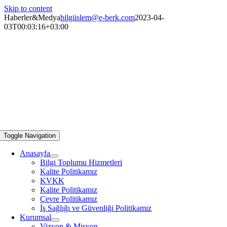
Skip to content
Haberler&Medya
bilgiislem@e-berk.com
2023-04-
03T00:03:16+03:00
Toggle Navigation
Anasayfa
Bilgi Toplumu Hizmetleri
Kalite Politikamız
KVKK
Kalite Politikamız
Çevre Politikamız
İş Sağlığı ve Güvenliği Politikamız
Kurumsal
Vizyon & Misyon