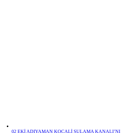
02 EKİ ADIYAMAN KOÇALİ SULAMA KANALI’NI