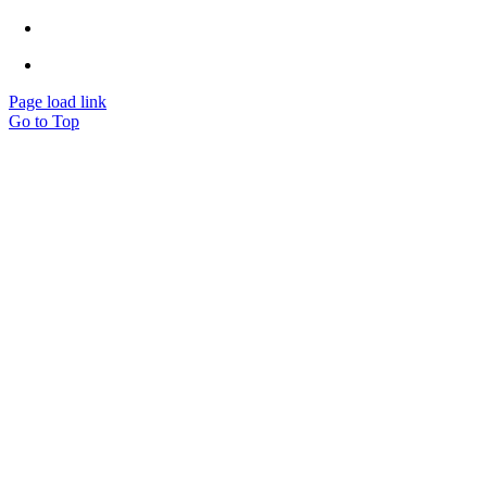
www.eberk-usa.com
www.ozsoz.com.tr
Page load link
Go to Top