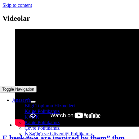
Skip to content
Videolar
Toggle Navigation
Anasayfa
Bilgi Toplumu Hizmetleri
Kalite Politikamız
KVKK
Kalite Politikamız
Çevre Politikamız
İş Sağlığı ve Güvenliği Politikamız
E berk “we are inspired by them” tbm