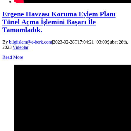
Ergene Havzası Koruma Eylem Planı
Tünel Açma İşlemini Başarı İle
Tamamladık.
By
bilgiislem@e-berk.com
|
2023-02-28T17:04:21+03:00
Şubat 28th,
2023
|
Videolar
|
Read More