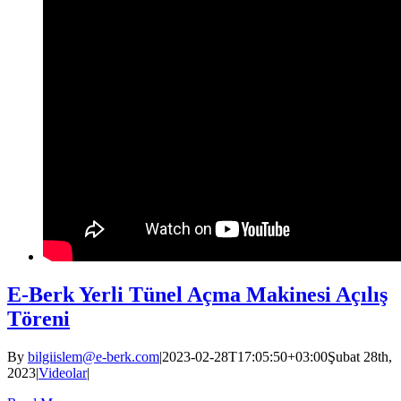
E-Berk Yerli Tünel Açma Makinesi Açılış
Töreni
By
bilgiislem@e-berk.com
|
2023-02-28T17:05:50+03:00
Şubat 28th,
2023
|
Videolar
|