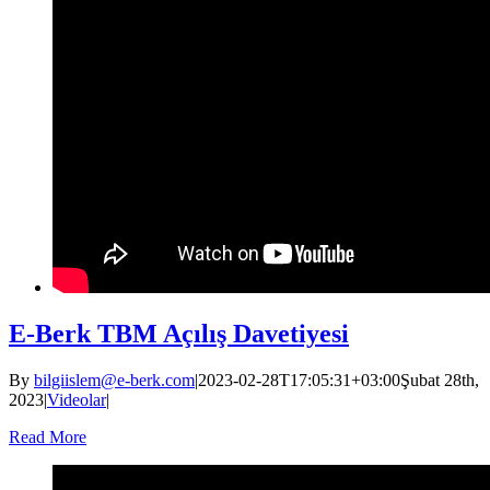
E-Berk TBM Açılış Davetiyesi
By
bilgiislem@e-berk.com
|
2023-02-28T17:05:31+03:00
Şubat 28th,
2023
|
Videolar
|
Read More