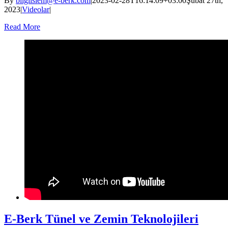
By
bilgiislem@e-berk.com
|
2023-02-28T16:14:09+03:00
Şubat 27th,
2023
|
Videolar
|
Read More
E-Berk Tünel ve Zemin Teknolojileri