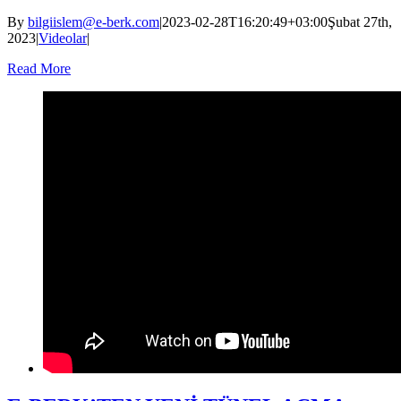
By
bilgiislem@e-berk.com
|
2023-02-28T16:20:49+03:00
Şubat 27th,
2023
|
Videolar
|
Read More