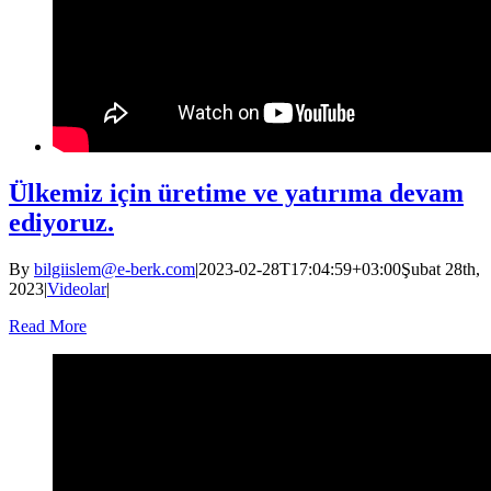
Ülkemiz için üretime ve yatırıma devam
ediyoruz.
By
bilgiislem@e-berk.com
|
2023-02-28T17:04:59+03:00
Şubat 28th,
2023
|
Videolar
|
Read More