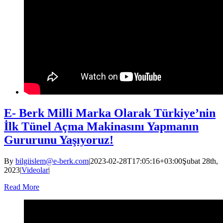
E- Berk Milli Marka Olarak Türkiye’nin
İlk Tünel Açma Makinasını Yapmanın
Gururunu Yaşıyoruz!
By
bilgiislem@e-berk.com
|
2023-02-28T17:05:16+03:00
Şubat 28th,
2023
|
Videolar
|
Read More