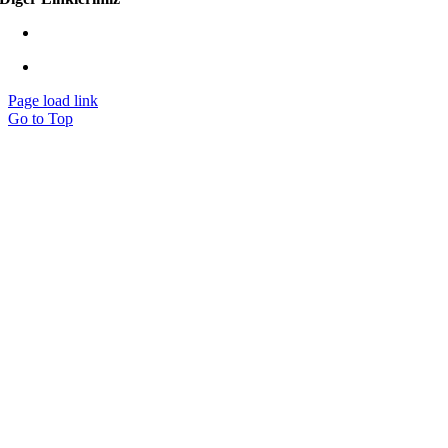
www.eberk-usa.com
www.ozsoz.com.tr
Page load link
Go to Top