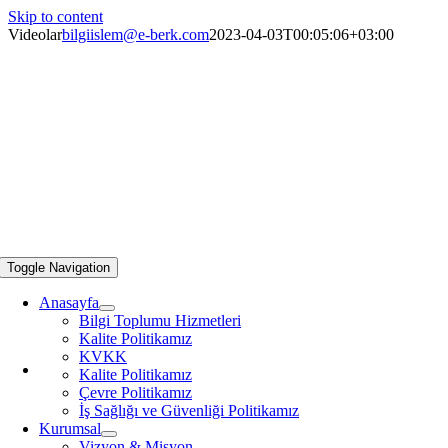
Skip to content
Videolar
bilgiislem@e-berk.com
2023-04-03T00:05:06+03:00
Toggle Navigation
Anasayfa
Bilgi Toplumu Hizmetleri
Kalite Politikamız
KVKK
Kalite Politikamız
Çevre Politikamız
İş Sağlığı ve Güvenliği Politikamız
Kurumsal
Vizyon & Misyon