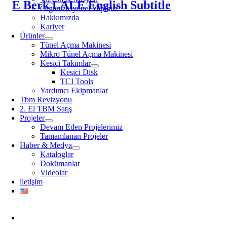
E Berk LALE English Subtitle
Organizasyonel Yapımız
Hakkımızda
Kariyer
Ürünler
Tünel Açma Makinesi
Mikro Tünel Açma Makinesi
Kesici Takımlar
Kesici Disk
TCI Tools
Yardımcı Ekipmanlar
Tbm Revizyonu
2. El TBM Satış
Projeler
Devam Eden Projelerimiz
Tamamlanan Projeler
Haber & Medya
Kataloglar
Dokümanlar
Videolar
iletişim