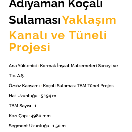
Adıyaman Koçali
Sulaması
Yaklaşım
Kanalı ve
Tün
eli
Projesi
Ana Yüklenici
:
Kormak İnşaat Malzemeleri Sanayi ve
Tic. A.Ş.
Özsöz Kapsamı
:
Koçali Sulaması TBM Tünel Projesi
Hat Uzunluğu
:
5.194 m
TBM Sayısı
:
1
Kazı Çapı
:
4980 mm
Segment Uzunluğu
:
1,50 m