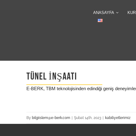
Skip
ANASAYFA
KUR
to
content
View
TÜNEL İNŞAATI
Larger
Image
E-BERK, TBM teknolojisinden edindiği geniş deneyimler 
By
bilgiislem@e-berk.com
|
Şubat 14th, 2023
|
kabiliyetlerimiz