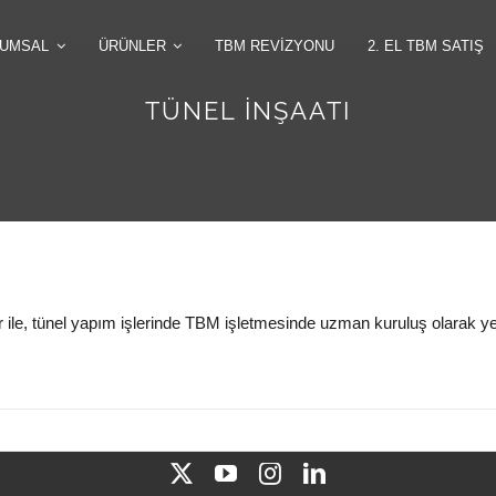
UMSAL
ÜRÜNLER
TBM REVIZYONU
2. EL TBM SATIŞ
TÜNEL İNŞAATI
ile, tünel yapım işlerinde TBM işletmesinde uzman kuruluş olarak ye