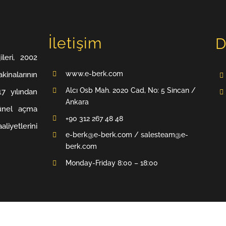
İletişim
D
leri, 2002
www.e-berk.com
inalarının
Alcı Osb Mah. 2020 Cad, No: 5 Sincan /
7 yılından
Ankara
ünel açma
+90 312 267 48 48
liyetlerini
e-berk@e-berk.com / salesteam@e-
berk.com
Monday-Friday 8:00 – 18:00