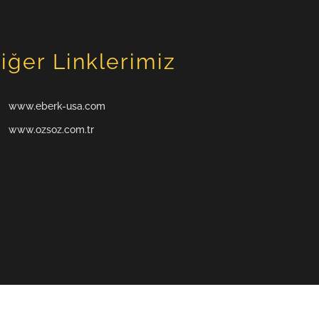
iğer Linklerimiz
www.eberk-usa.com
www.ozsoz.com.tr