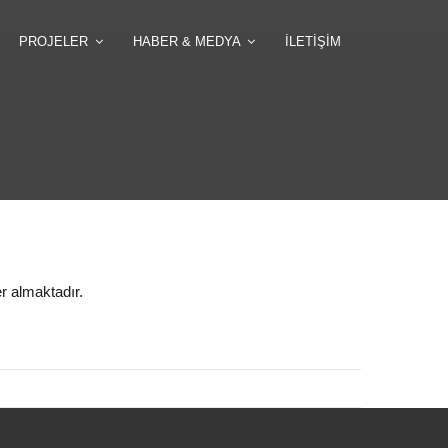
PROJELER
HABER & MEDYA
ILETIŞIM
r almaktadır.