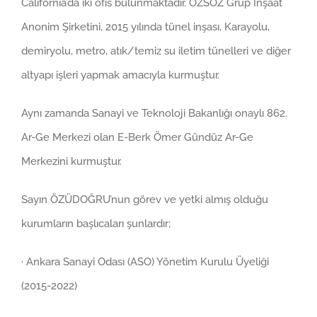
California’da iki ofis bulunmaktadır. ÖZSÖZ Grup İnşaat
Anonim Şirketini, 2015 yılında tünel inşası, Karayolu,
demiryolu, metro, atık/temiz su iletim tünelleri ve diğer
altyapı işleri yapmak amacıyla kurmuştur.
Aynı zamanda Sanayi ve Teknoloji Bakanlığı onaylı 862.
Ar-Ge Merkezi olan E-Berk Ömer Gündüz Ar-Ge
Merkezini kurmuştur.
Sayın ÖZÜDOĞRU’nun görev ve yetki almış olduğu
kurumların başlıcaları şunlardır;
· Ankara Sanayi Odası (ASO) Yönetim Kurulu Üyeliği
(2015-2022)