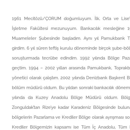
1961 Mecitözü/ÇORUM doğumluyum. İlk, Orta ve Lise’yi
İşletme Fakültesi mezunuyum. Bankacılık mesleğine 1
Muameleler Şubesinde başladım. Aynı yıl Pamukbank T.A.
girdim. 6 yıl süren teftiş kurulu döneminde birçok şube-böl
soruşturmada tecrübe edindim. 1992 yılında Bölge Paz
geçtim. 1994 – 2002 yılları arasında Pamukbank, Toprakb
yönetici olarak çalıştım. 2002 yılında Denizbank Başkent
bölüm müdürü oldum. Bu yıldan sonraki bankacılık dönemim 
yılında da Kuzey Anadolu Bölge Müdürü oldum. Bölgem
Zonguldak’tan Rize’ye kadar Karadeniz Bölgesinde buluna
bölgelerin Pazarlama ve Krediler Bölge olarak ayrışması 
Krediler Bölgemizin kapsamı ise Tüm İç Anadolu, Tüm