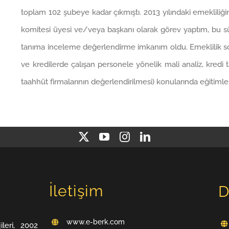
toplam 102 şubeye kadar çıkmıştı. 2013 yılındaki emeklili
komitesi üyesi ve/veya başkanı olarak görev yaptım, bu süre
tanıma inceleme değerlendirme imkanım oldu. Emeklilik son
ve kredilerde çalışan personele yönelik mali analiz, kredi 
taahhüt firmalarının değerlendirilmesi) konularında eğitim
İletişim
D
www.e-berk.com
leri, 2002