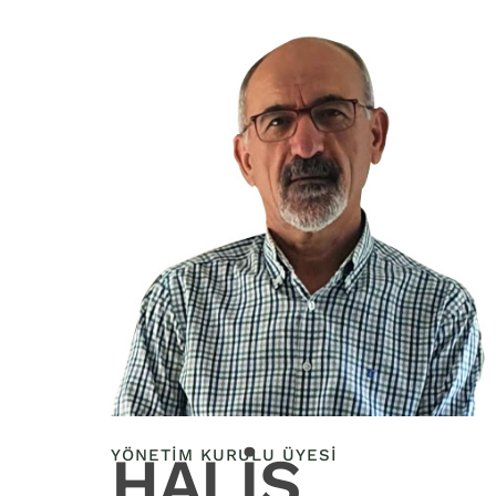
HALIS
YÖNETIM KURULU ÜYESI