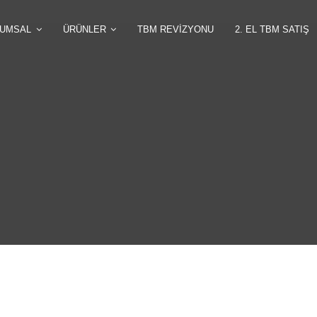
UMSAL
ÜRÜNLER
TBM REVIZYONU
2. EL TBM SATIŞ