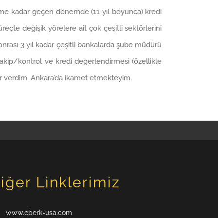
ğime kadar geçen dönemde (11 yıl boyunca) kredi
çte değişik yörelere ait çok çeşitli sektörlerini
rası 3 yıl kadar çeşitli bankalarda şube müdürü
takip/kontrol ve kredi değerlendirmesi (özellikle
ler verdim. Ankara’da ikamet etmekteyim.
iğer Linklerimiz
www.eberk-usa.com