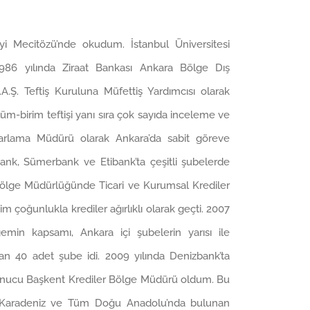
 Mecitözü’nde okudum. İstanbul Üniversitesi
986 yılında Ziraat Bankası Ankara Bölge Dış
Ş. Teftiş Kuruluna Müfettiş Yardımcısı olarak
üm-birim teftişi yanı sıra çok sayıda inceleme ve
arlama Müdürü olarak Ankara’da sabit göreve
ank, Sümerbank ve Etibank’ta çeşitli şubelerde
 Bölge Müdürlüğünde Ticari ve Kurumsal Krediler
çoğunlukla krediler ağırlıklı olarak geçti. 2007
in kapsamı, Ankara içi şubelerin yarısı ile
n 40 adet şube idi. 2009 yılında Denizbank’ta
sonucu Başkent Krediler Bölge Müdürü oldum. Bu
 Karadeniz ve Tüm Doğu Anadolu’nda bulunan