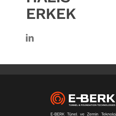
ERKEK
E-BERK Tünel ve Zemin Teknoloji