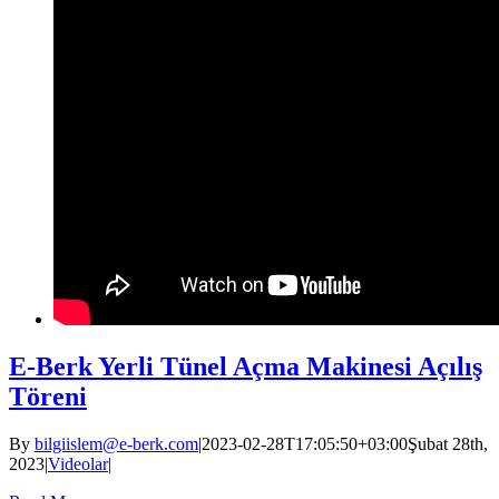
E-Berk Yerli Tünel Açma Makinesi Açılış
Töreni
By
bilgiislem@e-berk.com
|
2023-02-28T17:05:50+03:00
Şubat 28th,
2023
|
Videolar
|