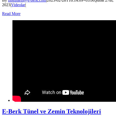
By
bilgiislem@e-berk.com
|
2023-02-28T16:14:09+03:00
Şubat 27th,
2023
|
Videolar
|
Read More
E-Berk Tünel ve Zemin Teknolojileri