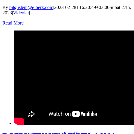
By
bilgiislem@e-berk.com
|
2023-02-28T16:20:49+03:00
Şubat 27th,
2023
|
Videolar
|
Read More