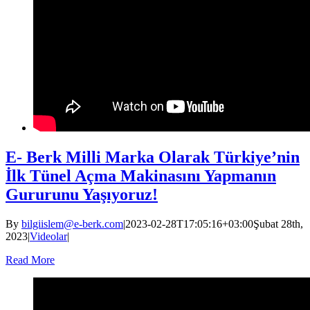
E- Berk Milli Marka Olarak Türkiye’nin
İlk Tünel Açma Makinasını Yapmanın
Gururunu Yaşıyoruz!
By
bilgiislem@e-berk.com
|
2023-02-28T17:05:16+03:00
Şubat 28th,
2023
|
Videolar
|
Read More