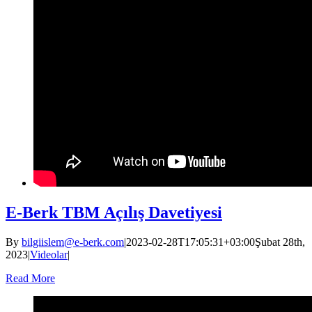
E-Berk TBM Açılış Davetiyesi
By
bilgiislem@e-berk.com
|
2023-02-28T17:05:31+03:00
Şubat 28th,
2023
|
Videolar
|
Read More