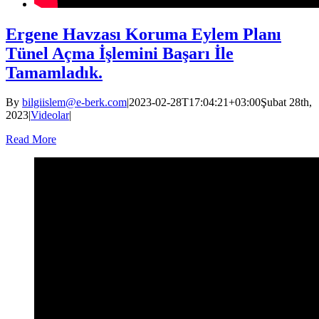
Ergene Havzası Koruma Eylem Planı
Tünel Açma İşlemini Başarı İle
Tamamladık.
By
bilgiislem@e-berk.com
|
2023-02-28T17:04:21+03:00
Şubat 28th,
2023
|
Videolar
|
Read More