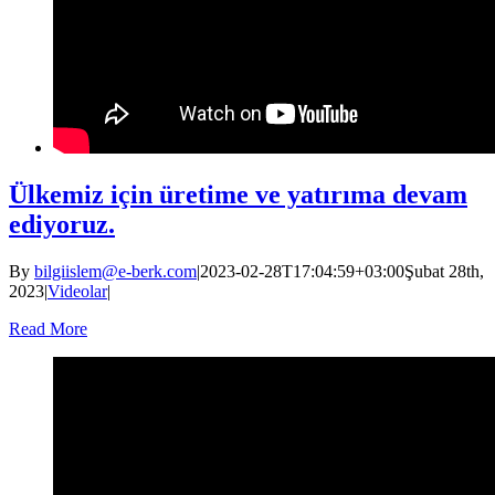
Ülkemiz için üretime ve yatırıma devam
ediyoruz.
By
bilgiislem@e-berk.com
|
2023-02-28T17:04:59+03:00
Şubat 28th,
2023
|
Videolar
|
Read More