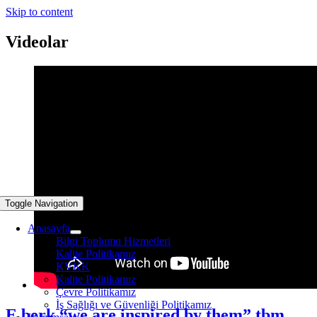
Skip to content
Videolar
Toggle Navigation
Anasayfa
Bilgi Toplumu Hizmetleri
Kalite Politikamız
KVKK
Kalite Politikamız
Çevre Politikamız
İş Sağlığı ve Güvenliği Politikamız
E berk “we are inspired by them” tbm